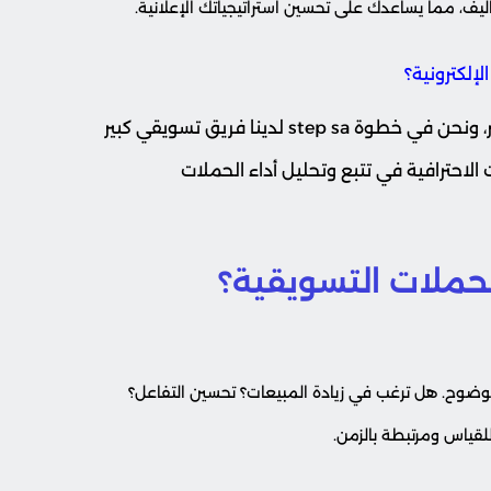
اليف، مما يساعدك على تحسين استراتيجياتك الإعلانية.
وبالطبع فإن هذه الأدوات على سبيل المثال لا الحصر، ونحن في خطوة step sa لدينا فريق تسويقي كبير
الاحترافية في تتبع وتحليل أداء الحملات
حملات التسويقية؟
بوضوح. هل ترغب في زيادة المبيعات؟ تحسين التفاعل؟
للقياس ومرتبطة بالزمن.