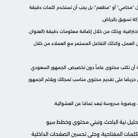
ثل “محامي” أو “مطعم”؛ بل يجب أن تستخدم كلمات دقيقة
ة تسويق بالرياض.
مل على تحسين حساب Google My Business (GMB) باحترافية: وذلك من خلال إضافة معلومات دقيقة (العنوان،
ان العمل، وكذلك التفاعل المستمر مع العملاء من خلال
ة أن تكتب محتوى عاماً دون تخصيص. الجمهور السعودي
حريصًا على تقديم محتوى مناسب لمجالك ويلائم الجمهور
 تحليل نية الباحث، ونبني محتوى وخطط سيو
كلمات المفتاحية، وحتى تحسين الصفحات الداخلية