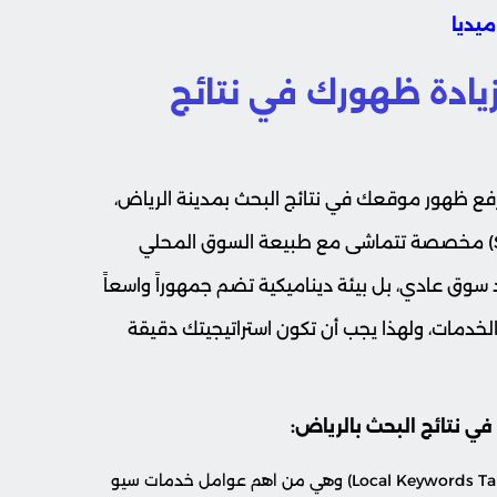
يادة ظهورك في نتائج
فع ظهور موقعك في نتائج البحث بمدينة الرياض،
مما يجعلك تحتاج إلى تطبيق استراتيجيات سيو (SEO) مخصصة تتماشى مع طبيعة السوق المحلي
سوق عادي، بل بيئة ديناميكية تضم جمهوراً واسعاً
خدمات، ولهذا يجب أن تكون استراتيجيتك دقيقة
ي نتائج البحث بالرياض:
العمل على استهداف الكلمات المفتاحية المحلية (Local Keywords Targeting) وهي من اهم عوامل خدمات سيو