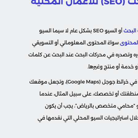
أهمية تحسين محركات البحث (SEO) للأعمال المحلية
البحث
أو السيو SEO بشكل عام لا سيما السيو
المحتوى
سواءً المحتوى المعلوماتي أو التسويقي
ره وتصدره في محركات البحث عند البحث عن كلمات
خدمة أو منتج وغيرها.
ولعل خدمات السيو المحلية تتيح لمشروعك التواجد في خرائط جوجل (Google Maps)، وتجعل موقعك
منطقتك أو تخصصك، على سبيل المثال، عندما
 “محامي متخصص بالرياض”، يجب أن يكون
ل استراتيجيات السيو المحلي التي نقدمها في