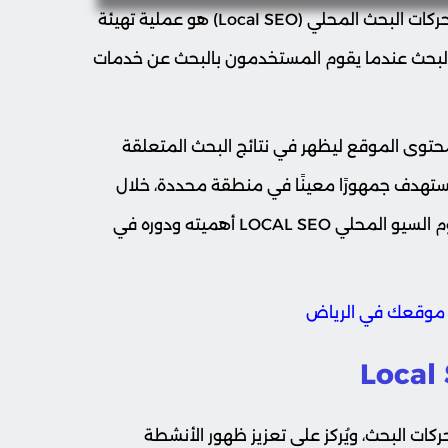
؟ تحسين محركات البحث المحلي (Local SEO) هو عملية تهيئة
 البحث عندما يقوم المستخدمون بالبحث عن خدمات
توى الموقع ليظهر في نتائج البحث المتعلقة
تستهدف جمهورًا معينًا في منطقة محددة، خلال
تلك التدوينة، سوف نتناول بمزيد من التفصيل مفهوم السيو المحلي LOCAL SEO أهميته ودوره في
فروع تحسين محركات البحث، ويُركز على تعزيز ظهور الأنشطة